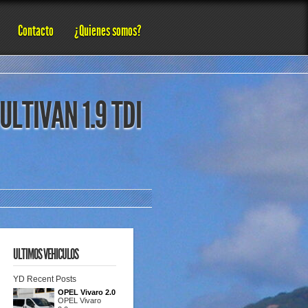
Contacto
¿Quienes somos?
LTIVAN 1.9 TDI
ULTIMOS VEHICULOS
YD Recent Posts
OPEL Vivaro 2.0
OPEL Vivaro