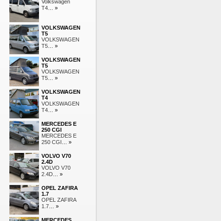
Volkswagen
T4
… »
VOLKSWAGEN
T5
VOLKSWAGEN
T5
… »
VOLKSWAGEN
T5
VOLKSWAGEN
T5
… »
VOLKSWAGEN
T4
VOLKSWAGEN
T4
… »
MERCEDES E
250 CGI
MERCEDES E
250 CGI
… »
VOLVO V70
2.4D
VOLVO V70
2.4D
… »
OPEL ZAFIRA
1.7
OPEL ZAFIRA
1.7
… »
MERCEDES