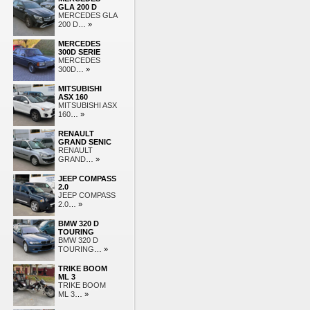
GLA 200 D
MERCEDES GLA
200 D
… »
MERCEDES
300D SERIE
MERCEDES
300D
… »
MITSUBISHI
ASX 160
MITSUBISHI ASX
160
… »
RENAULT
GRAND SENIC
RENAULT
GRAND
… »
JEEP COMPASS
2.0
JEEP COMPASS
2.0
… »
BMW 320 D
TOURING
BMW 320 D
TOURING
… »
TRIKE BOOM
ML 3
TRIKE BOOM
ML 3
… »