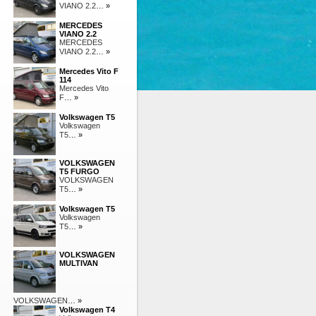
VIANO 2.2
… »
MERCEDES
VIANO 2.2
MERCEDES
VIANO 2.2
… »
Mercedes Vito F
114
Mercedes Vito
F
… »
Volkswagen T5
Volkswagen
T5
… »
VOLKSWAGEN
T5 FURGO
VOLKSWAGEN
T5
… »
Volkswagen T5
Volkswagen
T5
… »
VOLKSWAGEN
MULTIVAN
VOLKSWAGEN
… »
Volkswagen T4