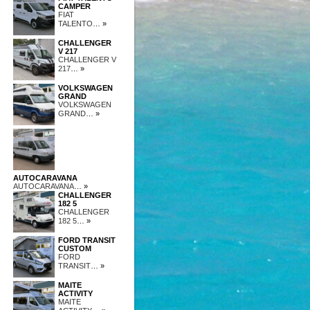
CAMPER
FIAT
TALENTO
… »
CHALLENGER
V 217
CHALLENGER V
217
… »
VOLKSWAGEN
GRAND
VOLKSWAGEN
GRAND
… »
AUTOCARAVANA
AUTOCARAVANA
… »
CHALLENGER
182 5
CHALLENGER
182 5
… »
FORD TRANSIT
CUSTOM
FORD
TRANSIT
… »
MAITE
ACTIVITY
MAITE