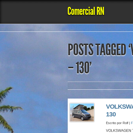
Comercial RN
POSTS TAGGED ‘
– 130’
VOLKSWA
130
Escrito por Rolf |
F
VOLKSWAGEN T5 