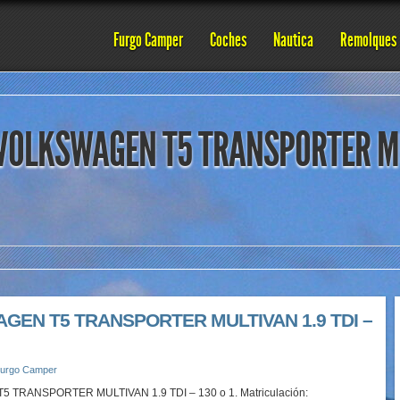
Furgo Camper
Coches
Nautica
Remolques
VOLKSWAGEN T5 TRANSPORTER MU
GEN T5 TRANSPORTER MULTIVAN 1.9 TDI –
urgo Camper
TRANSPORTER MULTIVAN 1.9 TDI – 130 o 1. Matriculación: