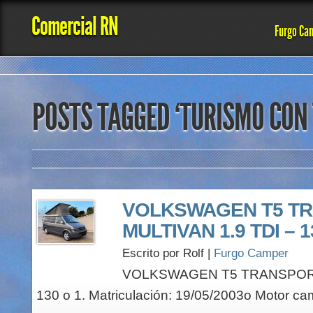
Comercial RN
Furgo Ca
POSTS TAGGED ‘TURISMO CON 
VOLKSWAGEN T5 T
MULTIVAN 1.9 TDI – 1
Escrito por Rolf |
Furgo Camper
VOLKSWAGEN T5 TRANSPORT
130 o 1. Matriculación: 19/05/2003o Motor ca