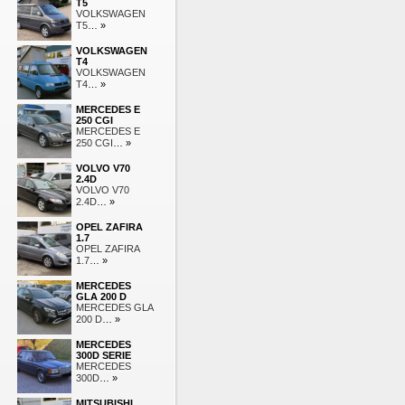
T5
VOLKSWAGEN
T5
… »
VOLKSWAGEN
T4
VOLKSWAGEN
T4
… »
MERCEDES E
250 CGI
MERCEDES E
250 CGI
… »
VOLVO V70
2.4D
VOLVO V70
2.4D
… »
OPEL ZAFIRA
1.7
OPEL ZAFIRA
1.7
… »
MERCEDES
GLA 200 D
MERCEDES GLA
200 D
… »
MERCEDES
300D SERIE
MERCEDES
300D
… »
MITSUBISHI