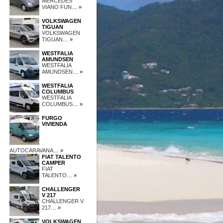
MERCEDES
VIANO FUN
… »
VOLKSWAGEN
TIGUAN
VOLKSWAGEN
TIGUAN
… »
WESTFALIA
AMUNDSEN
WESTFALIA
AMUNDSEN
… »
WESTFALIA
COLUMBUS
WESTFALIA
COLUMBUS
… »
FURGO
VIVIENDA
AUTOCARAVANA
… »
FIAT TALENTO
CAMPER
FIAT
TALENTO
… »
CHALLENGER
V 217
CHALLENGER V
217
… »
VOLKSWAGEN