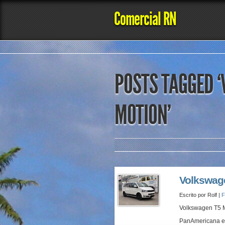
Comercial RN
POSTS TAGGED 
MOTION’
Volkswag
Escrito por Rolf |
F
Volkswagen T5 
PanAmericana 