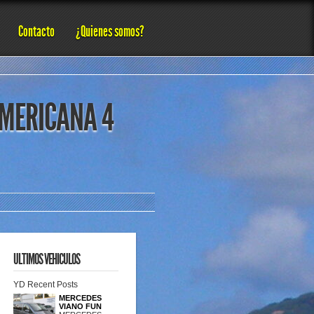
Contacto
¿Quienes somos?
MERICANA 4
ULTIMOS VEHICULOS
YD Recent Posts
MERCEDES
VIANO FUN