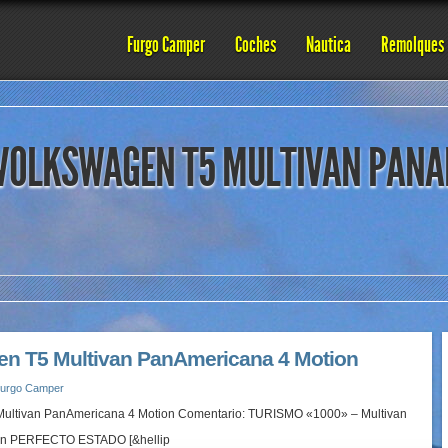
Furgo Camper
Coches
Nautica
Remolques
‘VOLKSWAGEN T5 MULTIVAN PANA
en T5 Multivan PanAmericana 4 Motion
urgo Camper
Multivan PanAmericana 4 Motion Comentario: TURISMO «1000» – Multivan
en PERFECTO ESTADO [&hellip