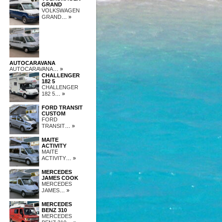
GRAND
VOLKSWAGEN
GRAND
… »
AUTOCARAVANA
AUTOCARAVANA
… »
CHALLENGER
182 5
CHALLENGER
182 5
… »
FORD TRANSIT
CUSTOM
FORD
TRANSIT
… »
MAITE
ACTIVITY
MAITE
ACTIVITY
… »
MERCEDES
JAMES COOK
MERCEDES
JAMES
… »
MERCEDES
BENZ 310
MERCEDES