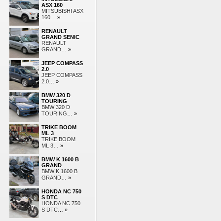
ASX 160
MITSUBISHI ASX
160
… »
RENAULT
GRAND SENIC
RENAULT
GRAND
… »
JEEP COMPASS
2.0
JEEP COMPASS
2.0
… »
BMW 320 D
TOURING
BMW 320 D
TOURING
… »
TRIKE BOOM
ML 3
TRIKE BOOM
ML 3
… »
BMW K 1600 B
GRAND
BMW K 1600 B
GRAND
… »
HONDA NC 750
S DTC
HONDA NC 750
S DTC
… »